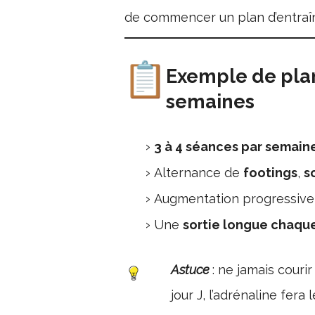
de commencer un plan d’entraî
Exemple de plan
semaines
3 à 4 séances par semain
Alternance de
footings
,
s
Augmentation progressive
Une
sortie longue chaq
Astuce
: ne jamais couri
jour J, l’adrénaline fera l