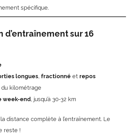
nement spécifique.
 d’entraînement sur 16
e
orties longues
,
fractionné
et
repos
 du kilométrage
ue week-end
, jusqu’à 30-32 km
r la distance complète à l’entraînement. Le
e reste !