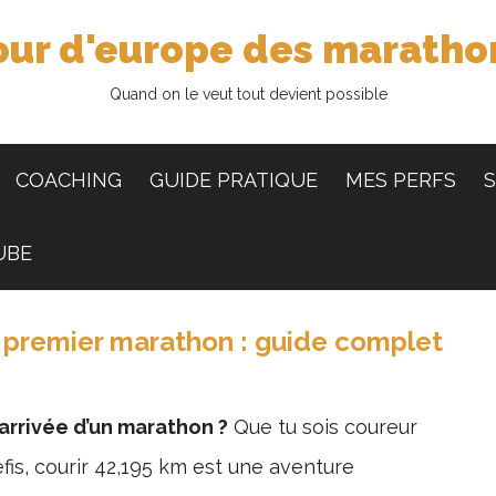
our d'europe des maratho
Quand on le veut tout devient possible
COACHING
GUIDE PRATIQUE
MES PERFS
S
UBE
premier marathon : guide complet
’arrivée d’un marathon ?
Que tu sois coureur
is, courir 42,195 km est une aventure