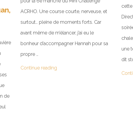
pour la 6e manche du Mini Challenge
cette
an,
ACRHO. Une course courte, nerveuse, et
Direc
surtout… pleine de moments forts. Car
soiré
avant même de m’élancer, j’ai eu le
chale
uvière
bonheur d’accompagner Hannah pour sa
une t
n
propre …
dit s
e
Continue reading
Conti
rses
que
on de
eul