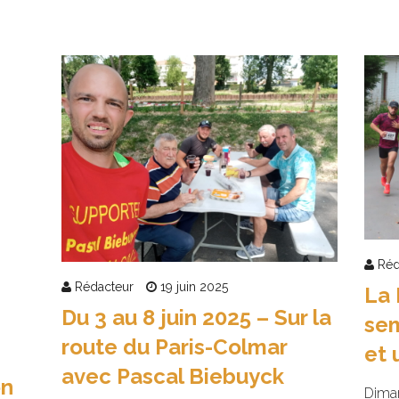
Réd
Rédacteur
19 juin 2025
La 
Du 3 au 8 juin 2025 – Sur la
sem
route du Paris-Colmar
et 
avec Pascal Biebuyck
on
Diman