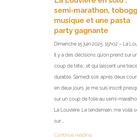
La Louvière en solo :
semi-marathon, tobogg
musique et une pasta
party gagnante
Dimanche 15 juin 2025, 15h02 – La Lo
Il y a des décisions qu’on prend sur u
coup de tête… et qui laissent une trac
durable. Samedi soir, après deux cou
en deux jours, je me suis inscrit pres
sur un coup de folie au semi-marath
La Louvière. Le lendemain, me voilà s
sur …
Continue reading