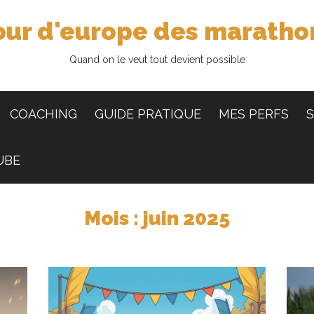
our d'europe des maratho
Quand on le veut tout devient possible
COACHING
GUIDE PRATIQUE
MES PERFS
S
UBE
Mois :
juin 2025