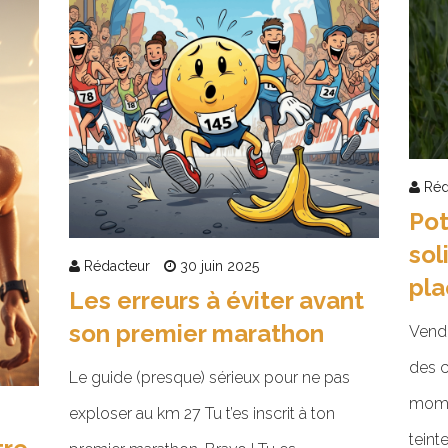
Réd
Pot
sol
Rédacteur
30 juin 2025
pla
Les erreurs à éviter avant
son premier marathon
Vendr
des c
Le guide (presque) sérieux pour ne pas
mome
exploser au km 27 Tu t’es inscrit à ton
teint