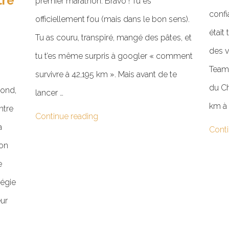
tre
premier marathon. Bravo ! Tu es
confi
officiellement fou (mais dans le bon sens).
était
Tu as couru, transpiré, mangé des pâtes, et
des v
tu t’es même surpris à googler « comment
Team 
survivre à 42,195 km ». Mais avant de te
du C
fond,
lancer …
km à 
ntre
Continue reading
a
Conti
ion
e
tégie
eur