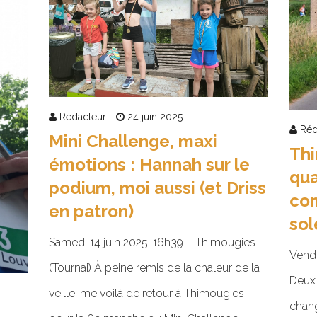
Rédacteur
24 juin 2025
Réd
Mini Challenge, maxi
Thi
émotions : Hannah sur le
qua
podium, moi aussi (et Driss
co
en patron)
sol
Samedi 14 juin 2025, 16h39 – Thimougies
Vendr
(Tournai) À peine remis de la chaleur de la
Deux 
veille, me voilà de retour à Thimougies
chang