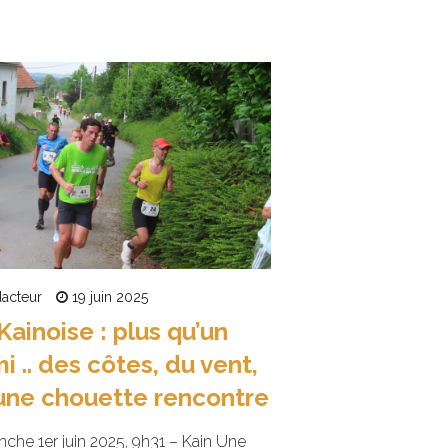
acteur
19 juin 2025
Kainoise : plus qu’un
i .. des côtes, du vent,
une chouette rencontre
che 1er juin 2025, 9h31 – Kain Une