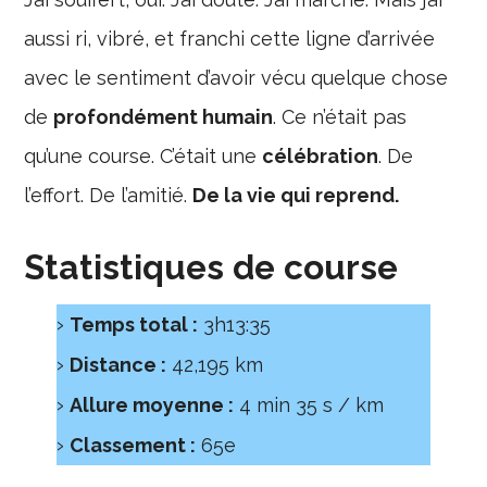
aussi ri, vibré, et franchi cette ligne d’arrivée
avec le sentiment d’avoir vécu quelque chose
de
profondément humain
. Ce n’était pas
qu’une course. C’était une
célébration
. De
l’effort. De l’amitié.
De la vie qui reprend.
Statistiques de course
Temps total :
3h13:35
Distance :
42,195 km
Allure moyenne :
4 min 35 s / km
Classement :
65e