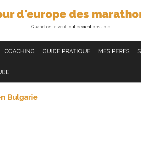
our d'europe des maratho
Quand on le veut tout devient possible
COACHING
GUIDE PRATIQUE
MES PERFS
S
UBE
en Bulgarie