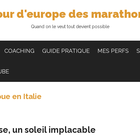
our d'europe des maratho
Quand on le veut tout devient possible
COACHING
GUIDE PRATIQUE
MES PERFS
S
UBE
e en Italie
, un soleil implacable