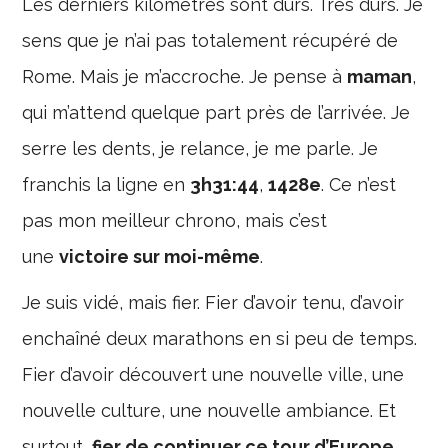
Les derniers kilomètres sont durs. Très durs. Je
sens que je n’ai pas totalement récupéré de
Rome. Mais je m’accroche. Je pense à
maman
,
qui m’attend quelque part près de l’arrivée. Je
serre les dents, je relance, je me parle. Je
franchis la ligne en
3h31:44
,
1428e
. Ce n’est
pas mon meilleur chrono, mais c’est
une
victoire sur moi-même
.
Je suis vidé, mais fier. Fier d’avoir tenu, d’avoir
enchaîné deux marathons en si peu de temps.
Fier d’avoir découvert une nouvelle ville, une
nouvelle culture, une nouvelle ambiance. Et
surtout,
fier de continuer ce tour d’Europe
,