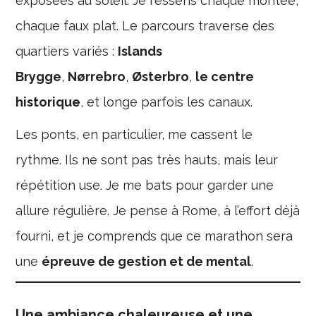
exposées au soleil. Je ressens chaque montée,
chaque faux plat. Le parcours traverse des
quartiers variés :
Islands
Brygge
,
Nørrebro
,
Østerbro
,
le centre
historique
, et longe parfois les canaux.
Les ponts, en particulier, me cassent le
rythme. Ils ne sont pas très hauts, mais leur
répétition use. Je me bats pour garder une
allure régulière. Je pense à Rome, à l’effort déjà
fourni, et je comprends que ce marathon sera
une
épreuve de gestion et de mental
.
Une ambiance chaleureuse et une