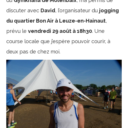
du
Gymkhana de Molenbaix
, m’a permis de
discuter avec
David
, l’organisateur du
jogging
du quartier Bon Air à Leuze-en-Hainaut
,
prévu le
vendredi 29 août à 18h30
. Une
course locale que j’espère pouvoir courir, à
deux pas de chez moi.